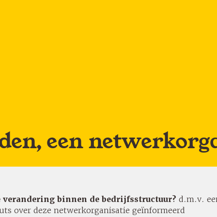
den, een netwerkorga
 verandering binnen de bedrijfsstructuur?
d.m.v. ee
uts over deze netwerkorganisatie geïnformeerd