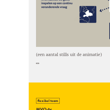
(een aantal stills uit de animatie)
flexibel team
MVO-tv