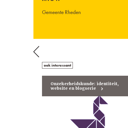
Gemeente Rheden
Berichtnavigatie
Previous
Project
De
ook interessant
gemeentelijke
college-
agenda
Onzekerheidskunde: identiteit,
website en blogserie