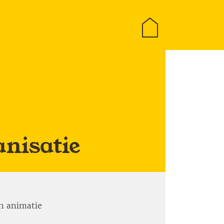
home
nisatie
n animatie