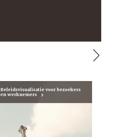
Next
Project
Mvt
Rheden
Beleidsvisualisatie voor bezoekers
en werknemers