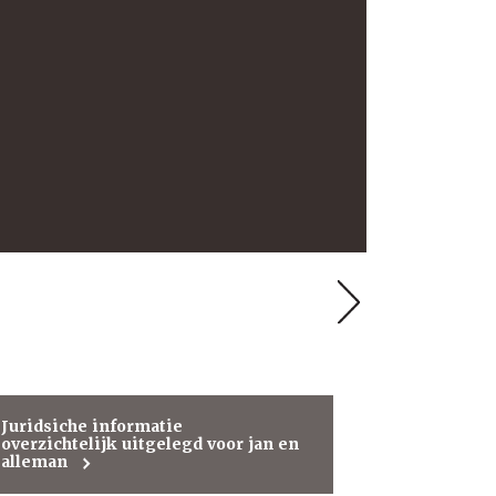
Next
Project
Educatieve
Uitgeverij
Sarphati
Juridsiche informatie
overzichtelijk uitgelegd voor jan en
alleman