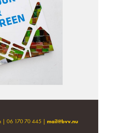
en | 06 170 70 445 |
mail@bvv.nu