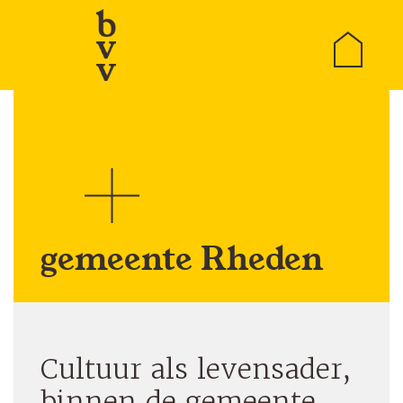
home
Skip
to
content
gemeente Rheden
Cultuur als levensader,
binnen de gemeente,